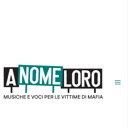
A NOME LORO. Musiche e voci per le vittime di mafia: la III
edizione resiste e si sposta a Mondello (Palermo) il 6 e 7