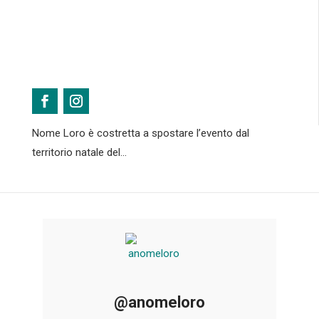
settembre 2025
Ago 27, 2025
Nonostante lo straordinario successo delle due
precedenti edizioni della maratona artistico-musicale
in memoria delle vittime di mafia nata sull’onda
emotiva dell’arresto di Matteo Messina Denaro, A
Nome Loro è costretta a spostare l’evento dal
territorio natale del...
@anomeloro